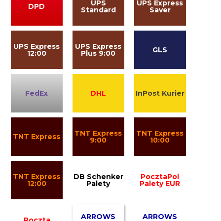
UPS
UPS Express
DPD
Standard
Saver
UPS Express
UPS Express
GLS
12:00
Plus 9:00
FedEx
DHL
InPost Kurier
TNT Express
TNT Express
TNT Express
9:00
10:00
TNT Express
DB Schenker
PocztaPol
12:00
Palety
Palety EUR
ARROWS
ARROWS
Poczta